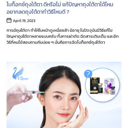
โบท็อกซ์ถุงใต้ตา ดีหรือไม่ แก้ปัญหาถุงใต้ตาได้ไหม
อยากลดถุงใต้ตาทำวิธีไหนดี ?
Post
April 19, 2023
date
การมีถุงใต้ตา ทำให้ใบหน้าดูเหนื่อยล้า มีอายุ ในปัจจุบันมีวิธีแก้ไข
ปัญหาถุงใต้ตาหลายแบบครับ ทั้งการผ่าตัด ฉีดสารเติมเต็ม และอีก
วิธีที่คนไข้สอบถามกันบ่อย ๆ นั่นคือการฉีดโบท็อกซ์ถุงใต้ตา