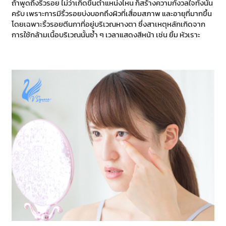
ถ้าพูดถึงริ้วรอย ไม่ว่าเกิดขึ้นตำแหน่งไหน ก็สร้างความกังวลใจทั้งนั้น
ครับ เพราะการมีริ้วรอยบ่งบอกถึงผิวที่เสื่อมสภาพ และอายุที่มากขึ้น
โดยเฉพาะริ้วรอยตีนกาที่อยู่บริเวณหางตา ซึ่งสาเหตุหลักเกิดจาก
การใช้กล้ามเนื้อบริเวณนั้นซ้ำ ๆ เวลาแสดงสีหน้า เช่น ยิ้ม หัวเราะ