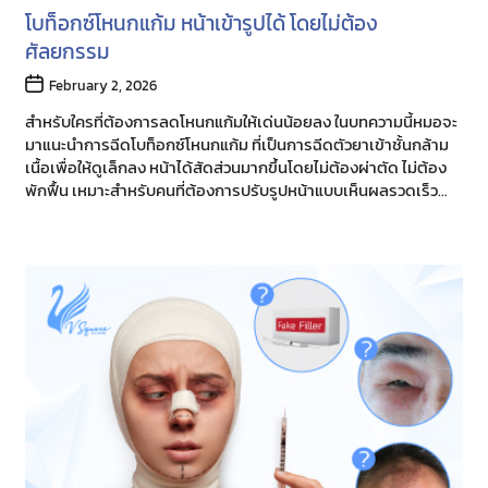
โบท็อกซ์โหนกแก้ม หน้าเข้ารูปได้ โดยไม่ต้อง
ศัลยกรรม
Post
February 2, 2026
date
สำหรับใครที่ต้องการลดโหนกแก้มให้เด่นน้อยลง ในบทความนี้หมอจะ
มาแนะนำการฉีดโบท็อกซ์โหนกแก้ม ที่เป็นการฉีดตัวยาเข้าชั้นกล้าม
เนื้อเพื่อให้ดูเล็กลง หน้าได้สัดส่วนมากขึ้นโดยไม่ต้องผ่าตัด ไม่ต้อง
พักฟื้น เหมาะสำหรับคนที่ต้องการปรับรูปหน้าแบบเห็นผลรวดเร็ว
ครับ