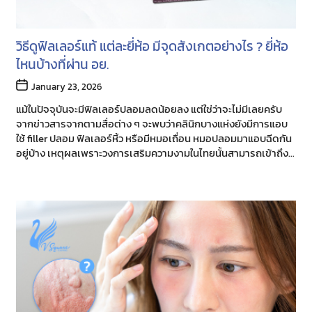
วิธีดูฟิลเลอร์แท้ แต่ละยี่ห้อ มีจุดสังเกตอย่างไร ? ยี่ห้อ
ไหนบ้างที่ผ่าน อย.
Post
January 23, 2026
date
แม้ในปัจจุบันจะมีฟิลเลอร์ปลอมลดน้อยลง แต่ใช่ว่าจะไม่มีเลยครับ
จากข่าวสารจากตามสื่อต่าง ๆ จะพบว่าคลินิกบางแห่งยังมีการแอบ
ใช้ filler ปลอม ฟิลเลอร์หิ้ว หรือมีหมอเถื่อน หมอปลอมมาแอบฉีดกัน
อยู่บ้าง เหตุผลเพราะวงการเสริมความงามในไทยนั้นสามารถเข้าถึง
ง่าย มีราคาไม่แพง