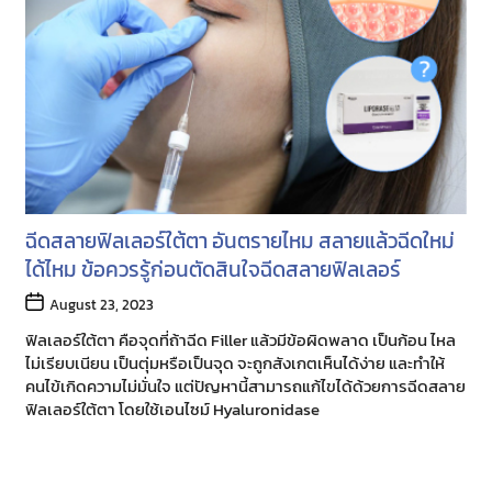
ฉีดสลายฟิลเลอร์ใต้ตา อันตรายไหม สลายแล้วฉีดใหม่
ได้ไหม ข้อควรรู้ก่อนตัดสินใจฉีดสลายฟิลเลอร์
Post
August 23, 2023
date
ฟิลเลอร์ใต้ตา คือจุดที่ถ้าฉีด Filler แล้วมีข้อผิดพลาด เป็นก้อน ไหล
ไม่เรียบเนียน เป็นตุ่มหรือเป็นจุด จะถูกสังเกตเห็นได้ง่าย และทำให้
คนไข้เกิดความไม่มั่นใจ แต่ปัญหานี้สามารถแก้ไขได้ด้วยการฉีดสลาย
ฟิลเลอร์ใต้ตา โดยใช้เอนไซม์ Hyaluronidase