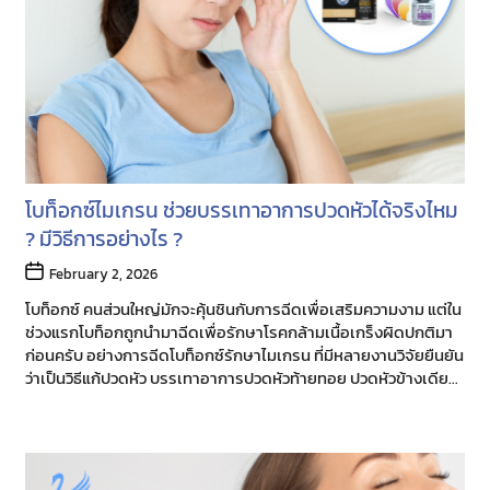
โบท็อกซ์ไมเกรน ช่วยบรรเทาอาการปวดหัวได้จริงไหม
? มีวิธีการอย่างไร ?
Post
February 2, 2026
date
โบท็อกซ์ คนส่วนใหญ่มักจะคุ้นชินกับการฉีดเพื่อเสริมความงาม แต่ใน
ช่วงแรกโบท็อกถูกนำมาฉีดเพื่อรักษาโรคกล้ามเนื้อเกร็งผิดปกติมา
ก่อนครับ อย่างการฉีดโบท็อกซ์รักษาไมเกรน ที่มีหลายงานวิจัยยืนยัน
ว่าเป็นวิธีแก้ปวดหัว บรรเทาอาการปวดหัวท้ายทอย ปวดหัวข้างเดียว
ได้จริง