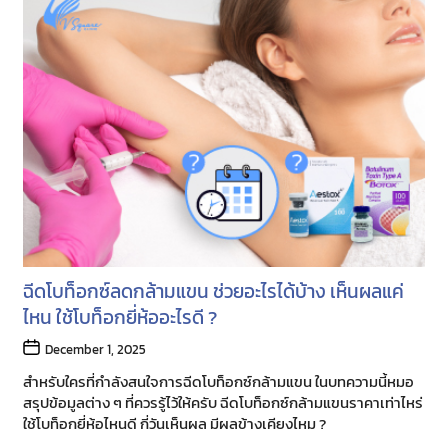
ฉีดโบท็อกซ์ลดกล้ามแขน ช่วยอะไรได้บ้าง เห็นผลแค่
ไหน ใช้โบท็อกยี่ห้ออะไรดี ?
Post
December 1, 2025
date
สำหรับใครที่กำลังสนใจการฉีดโบท็อกซ์กล้ามแขน ในบทความนี้หมอ
สรุปข้อมูลต่าง ๆ ที่ควรรู้ไว้ให้ครับ ฉีดโบท็อกซ์กล้ามแขนราคาเท่าไหร่
ใช้โบท็อกยี่ห้อไหนดี กี่วันเห็นผล มีผลข้างเคียงไหม ?