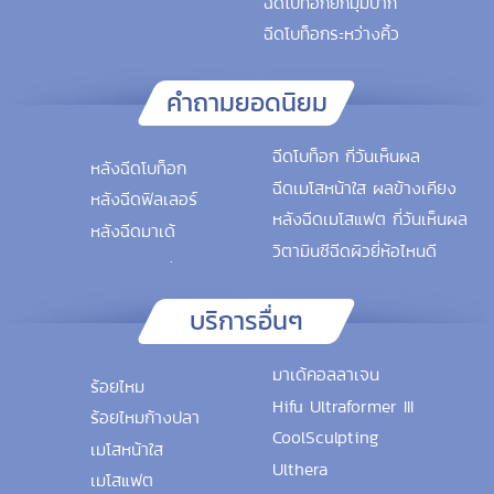
ฉีดโบท็อกยกมุมปาก
ฉีดโบท็อกระหว่างคิ้ว
คำถามยอดนิยม
ฉีดโบท็อก กี่วันเห็นผล
หลังฉีดโบท็อก
ฉีดเมโสหน้าใส ผลข้างเคียง
หลังฉีดฟิลเลอร์
หลังฉีดเมโสแฟต กี่วันเห็นผล
หลังฉีดมาเด้
วิตามินซีฉีดผิวยี่ห้อไหนดี
บริการอื่นๆ
มาเด้คอลลาเจน
ร้อยไหม
Hifu Ultraformer III
ร้อยไหมก้างปลา
CoolSculpting
เมโสหน้าใส
Ulthera
เมโสแฟต