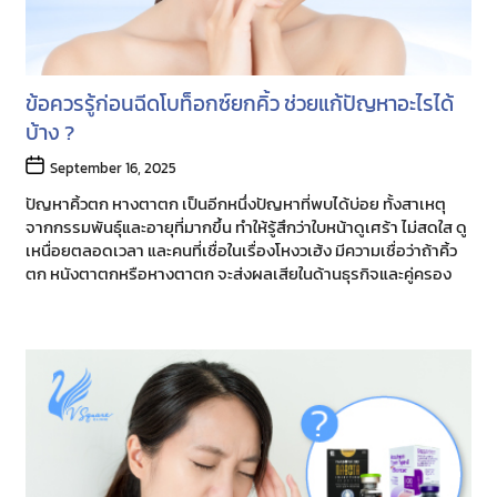
ข้อควรรู้ก่อนฉีดโบท็อกซ์ยกคิ้ว ช่วยแก้ปัญหาอะไรได้
บ้าง ?
Post
September 16, 2025
date
ปัญหาคิ้วตก หางตาตก เป็นอีกหนึ่งปัญหาที่พบได้บ่อย ทั้งสาเหตุ
จากกรรมพันธุ์และอายุที่มากขึ้น ทำให้รู้สึกว่าใบหน้าดูเศร้า ไม่สดใส ดู
เหนื่อยตลอดเวลา และคนที่เชื่อในเรื่องโหงวเฮ้ง มีความเชื่อว่าถ้าคิ้ว
ตก หนังตาตกหรือหางตาตก จะส่งผลเสียในด้านธุรกิจและคู่ครอง