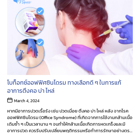
โบท็อกซ์ออฟฟิศซินโดรม ทางเลือกดี ๆ ในการแก้
อาการตึงคอ บ่า ไหล่
Post
March 4, 2024
date
หากมีอาการปวดเรื้อรัง เช่น ปวดเมื่อย ตึงคอ บ่า ไหล่ หลัง จากโรค
ออฟฟิศซินโดรม (Office Syndrome) ที่เกิดจากการใช้งานกล้ามเนื้อ
เดิมซ้ำ ๆ เป็นเวลานาน ๆ จนทำให้กล้ามเนื้อเกิดการหดเกร็งและมี
อาการปวด ควรรีบปรับเปลี่ยนพฤติกรรมหรือทำการรักษาอย่างตรง
จุด เพราะอาจส่งผลเสียต่อสุขภาพได้ในระยะยาวครับ