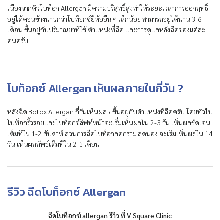
เนื่องจากตัวโบท็อก Allergan มีความบริสุทธิ์สูงทำให้ระยะเวลาการออกฤทธิ์
อยู่ได้ค่อนข้างนานกว่าโบท็อกซ์ยี่ห้ออื่น ๆ เล็กน้อย สามารถอยู่ได้นาน 3-6
เดือน ขึ้นอยู่กับปริมาณยาที่ใช้ ตำแหน่งที่ฉีด และการดูแลหลังฉีดของแต่ละ
คนครับ
โบท็อกซ์ Allergan เห็นผลภายในกี่วัน ?
หลังฉีด Botox Allergan กี่วันเห็นผล ? ขึ้นอยู่กับตำแหน่งที่ฉีดครับ โดยทั่วไป
โบท็อกริ้วรอยและโบท็อกซ์ลิฟท์หน้าจะเริ่มเห็นผลใน 2-3 วัน เห็นผลชัดเจน
เต็มที่ใน 1-2 สัปดาห์ ส่วนการฉีดโบท็อกลดกราม ลดน่อง จะเริ่มเห็นผลใน 14
วัน เห็นผลลัพธ์เต็มที่ใน 2-3 เดือน
รีวิว ฉีดโบท็อกซ์ Allergan
ฉีดโบท็อกซ์ allergan รีวิว ที่ V Square Clinic