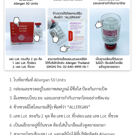
โบท็อกซ์แท้ Allergan 50 Units
กล่องและขวดอยู่ในสภาพสมบูรณ์ มีซีลใส ป้องกันการเปิด
มีเลขทะเบียน อย. และเอกสารกำกับภาษาไทยอย่างชัดเจน
ข้างขวดมีโฮโลแกรมสีรุ้ง พิมพ์ว่า “ALLERGAN”
เลข Lot. ตรงกัน 2 จุด คือ เลข Lot. ที่กล่อง และ เลข Lot. ที่ขวด
เป็นผลึกยาอยู่ที่ก้นขวด ต้องใส่น้ำเกลือแล้วดูดยาออกมา
สามารถโทรเช็กเลข Lot. และคลินิกได้ที่บริษัทจัดส่ง Allergan