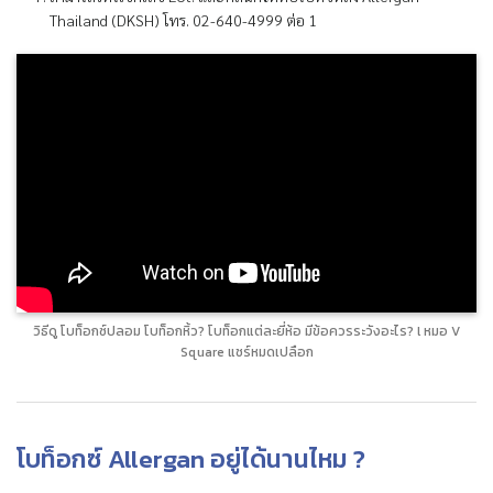
Thailand (DKSH) โทร. 02-640-4999 ต่อ 1
วิธีดู โบท็อกซ์ปลอม โบท็อกหิ้ว? โบท็อกแต่ละยี่ห้อ มีข้อควรระวังอะไร? l หมอ V
Square แชร์หมดเปลือก
โบท็อกซ์ Allergan อยู่ได้นานไหม ?