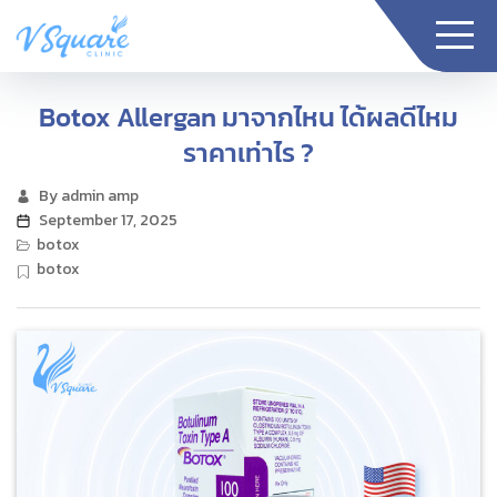
Skip
to
the
V
content
Square
Botox Allergan มาจากไหน ได้ผลดีไหม
Clinic
ราคาเท่าไร ?
By
admin amp
Post
September 17, 2025
Post
author
Categories
botox
date
botox