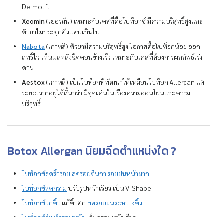
Dermolift
Xeomin
(เยอรมัน) เหมาะกับเคสที่ดื้อโบท็อกซ์ มีความบริสุทธิ์สูงและ
ตัวยาไม่กระจุกตัวแคบเกินไป
Nabota
(เกาหลี) ตัวยามีความบริสุทธิ์สูง โอกาสดื้อโบท็อกน้อย ออก
ฤทธิ์ไว เห็นผลหลังฉีดค่อนข้างเร็ว เหมาะกับเคสที่ต้องการผลลัพธ์เร่ง
ด่วน
Aestox
(เกาหลี) เป็นโบท็อกที่พัฒนาให้เหมือนโบท็อก Allergan แต่
ระยะเวลาอยู่ได้สั้นกว่า มีจุดเด่นในเรื่องความอ่อนโยนและความ
บริสุทธิ์
Botox Allergan นิยมฉีดตำแหน่งใด ?
โบท็อกซ์ลดริ้วรอย
ลดรอยตีนกา
รอยย่นหน้าผาก
โบท็อกซ์ลดกราม
ปรับรูปหน้าเรียว เป็น V-Shape
โบท็อกซ์ยกคิ้ว
แก้คิ้วตก
ลดรอยย่นระหว่างคิ้ว