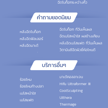
ฉีดโบท็อกระหว่างคิ้ว
คำถามยอดนิยม
ฉีดโบท็อก กี่วันเห็นผล
หลังฉีดโบท็อก
ฉีดเมโสหน้าใส ผลข้างเคียง
หลังฉีดฟิลเลอร์
หลังฉีดเมโสแฟต กี่วันเห็นผล
หลังฉีดมาเด้
วิตามินซีฉีดผิวยี่ห้อไหนดี
บริการอื่นๆ
มาเด้คอลลาเจน
ร้อยไหม
Hifu Ultraformer III
ร้อยไหมก้างปลา
CoolSculpting
เมโสหน้าใส
Ulthera
เมโสแฟต
Thermage