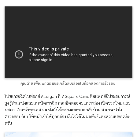
คุณต่าย เพ็ญพักตร์ แชร์เคล็ดลับเลือกโบท็อกซ์ จัดการริ้วรอย
โปรแกรมฉีดโบท็อกซ์ Allergan ที่ V Square Clinic ทีมแพทย์มีประสบการณ์
สูง รู้ตำแหน่งและเทคนิคการฉีด ก่อนฉีดหมอจะแกะกล่อง เปิดขวดใหม่ และ
ผสมยาต่อหน้าทุกเคส รวมทั้งยังให้กล่องและขวดกลับบ้าน สามารถนำไป
ตรวจสอบกับบริษัทนำเข้าได้ทุกกล่อง มั่นใจได้ในผลลัพธ์และความปลอดภัย
ครับ