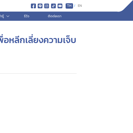
TH
/
EN
รู้
รีวิว
ติดต่อเรา
ื่อหลีกเลี่ยงความเจ็บ