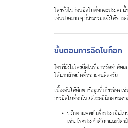
โดยทั่วไปก่อนฉีดโบท็อกจะประคบน้ำแ
เจ็บปวดมาก ๆ ก็สามารถแจ้งให้ทางคล
ขั้นตอนการฉีดโบท็อก
ใครที่ยังไม่เคยฉีดโบท็อกหรือทำหัตถ
ได้น่ากลัวอย่างที่หลายคนคิดครับ
เบื้องต้นให้ศึกษาข้อมูลที่เกี่ยวข้อ
การฉีดโบท็อกในแต่ละคลินิกความงามอ
ปรึกษาแพทย์ เพื่อประเมินใบห
เช่น โรคประจำตัว ยาและวิตาม