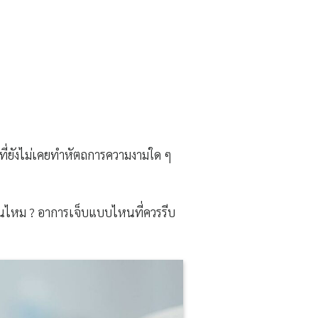
ี่ยังไม่เคยทำหัตถการความงามใด ๆ
บนานไหม ? อาการเจ็บแบบไหนที่ควรรีบ