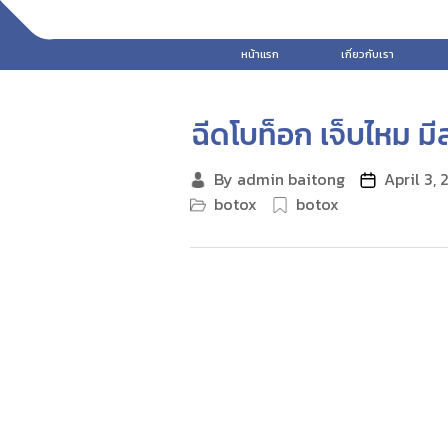
Skip
to
หน้าแรก
เกี่ยวกับเรา
the
content
ฉีดโบท็อก เจ็บไหม มี
By
admin baitong
April 3,
Post
Post
Categories
botox
botox
author
date