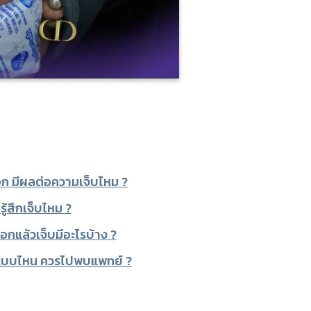
อก มีผลต่อความเจ็บไหม ?
ู้สึกเจ็บไหม ?
อกแล้วเจ็บมีอะไรบ้าง ?
กแบบไหน ควรไปพบแพทย์ ?