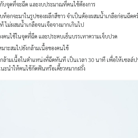
กับจุดที่จะฉีด และงบประมาณที่คนไข้ต้องการ
โบท็อกจะมาในรูปของผลึกสีขาว จำเป็นต้องผสมน้ำเกลือก่อนฉีดค
องแท้ ไม่ผสมน้ำเกลือจนเจือจางมากเกินไป
งคนไข้ในจุดที่ฉีด และประคบเย็นบรรเทาความเจ็บปวด
หมาะสมไปยังกล้ามเนื้อของคนไข้
กล้ามเนื้อในตำแหน่งที่ฉีดทันที เป็นเวลา 30 นาที เพื่อให้เซลล์
นะนำให้คนไข้กัดฟันหรือเคี้ยวหมากฝรั่ง